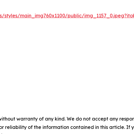
les/styles/main_img760x1100/public/img_1157_0.jpeg?it
without warranty of any kind. We do not accept any responsib
r reliability of the information contained in this article. I