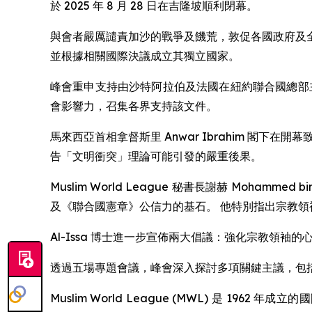
於 2025 年 8 月 28 日在吉隆坡順利閉幕。
與會者嚴厲譴責加沙的戰爭及饑荒，敦促各國政府及
並根據相關國際決議成立其獨立國家。
峰會重申支持由沙特阿拉伯及法國在紐約聯合國總部
會影響力，召集各界支持該文件。
馬來西亞首相拿督斯里 Anwar Ibrahim 閣
告「文明衝突」理論可能引發的嚴重後果。
Muslim World League 秘書長謝赫 Moham
及《聯合國憲章》公信力的基石。 他特別指出宗教
Al-Issa 博士進一步宣佈兩大倡議：強化宗教領
透過五場專題會議，峰會深入探討多項關鍵主議，包
Muslim World League (MWL) 是