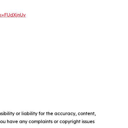
ok=FUdXjnUv
ility or liability for the accuracy, content,
f you have any complaints or copyright issues