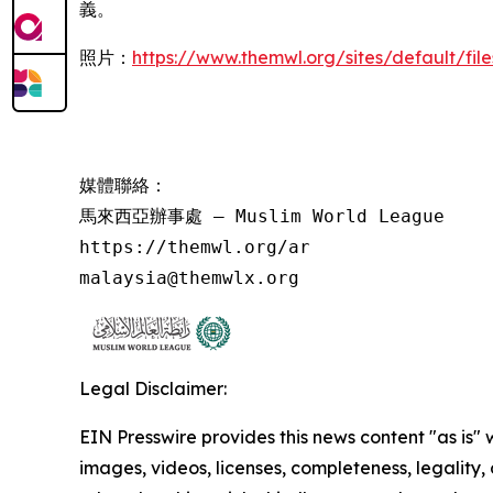
義。
照片：
https://www.themwl.org/sites/default/fi
媒體聯絡：

馬來西亞辦事處 – Muslim World League

https://themwl.org/ar

malaysia@themwlx.org
Legal Disclaimer:
EIN Presswire provides this news content "as is" 
images, videos, licenses, completeness, legality, o