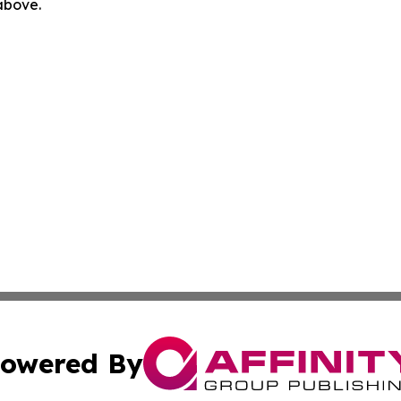
 above.
owered By