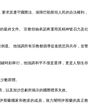
，要求其遵守國際法、保障巴勒斯坦人民的合法權利，
的最終文件。 宗教領袖承諾將運用其精神號召力及社
的嚴重倒退。 他強調所有宗教都倡導促進慈悲與共存，並警
峰會於現代歷史的關鍵時刻舉行，他強調和平不僅是選擇，更是人類生存
護少數群體。
用，以及加沙悲劇所揭示的國際體系失效。
集來自所有伊斯蘭國家和教派的成員，致力闡明伊斯蘭的真正教