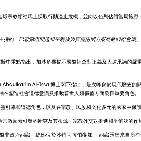
全球宗教領袖馬上採取行動遏止危機，並向以色列佔領當局施壓
主持的「
巴勒斯坦問題和平解決與實施兩國方案高級國際會議
」
下在開幕致辭中重點指出，加沙危機揭示國際社會對正義及人道承諾
med bin Abdulkarim Al-Issa 博士閣下指出，是次
領袖在塑造社會道德意識及推動普世人類價值方面發揮重要角色。
袖的心靈引導和道德角色，以及在宗教、民族和文化多元的國家中保
括宗教因素引發的衝突及其根源、宗教外交對推進和平解決的作
 1962 年成立的國際非政府組織，總部位於沙特阿拉伯麥加。 組織匯