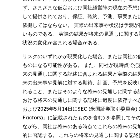
ず、さまざまな仮定および同社経営陣の現在の予想
して提供されており、保証、確約、予測、事実また
依拠してはならない。 実際の出来事や状況は予測
いものである。 実際の結果が将来の見通しに関す
状況の変化が含まれる場合がある。
リスクのいずれかが現実化した場合、または同社の
ものになる可能性がある。 また、同社が現時点で
来の見通しに関する記述に含まれる結果と実際の結
来の出来事や見解に対する期待、計画、予想を反映
れること、またはそのような将来の見通しに関する
おける将来の見通しに関する記述に過度に依存すべ
および2025年5月14日にSEC (米国証券取引委員会
Factors)」に記載されたものを含む) を参照
ながら、同社は将来のある時点でこれらの将来の見
的に否認する。 これらの将来の見通しに関する記