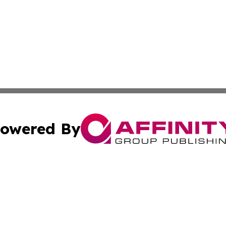
owered By
ubmit Press Release
Terms & Conditions
Copyright/DMCA
dba Affinity Group Publishing & Lifestyle Gazette Turks &
Cookie Settings / Your Privacy Choices