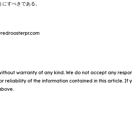
うにすべきである。
droosterpr.com
without warranty of any kind. We do not accept any responsib
r reliability of the information contained in this article. I
 above.