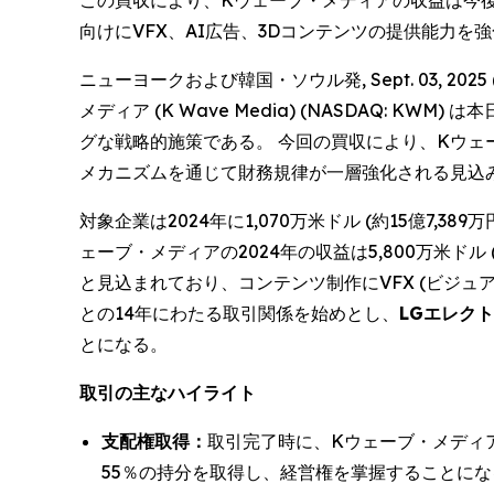
この買収により、Kウェーブ・メディアの収益は今後1
向けにVFX、AI広告、3Dコンテンツの提供能力を
ニューヨークおよび韓国・ソウル発, Sept. 03, 2
メディア (K Wave Media) (NASDAQ:
グな戦略的施策である。 今回の買収により、Kウ
メカニズムを通じて財務規律が一層強化される見込
対象企業は2024年に1,070万米ドル (約15億7,3
ェーブ・メディアの2024年の収益は5,800万米ドル 
と見込まれており、コンテンツ制作にVFX (ビジュ
との14年にわたる取引関係を始めとし、
LGエレクトロ
とになる。
取引の主なハイライト
支配権取得：
取引完了時に、Kウェーブ・メディアは
55％の持分を取得し、経営権を掌握することになる。