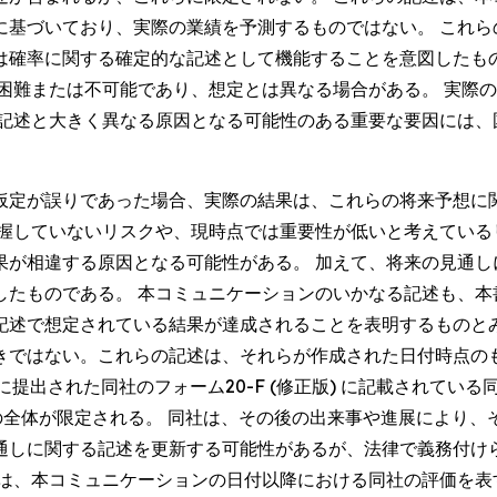
に基づいており、実際の業績を予測するものではない。 これら
は確率に関する確定的な記述として機能することを意図したも
が困難または不可能であり、想定とは異なる場合がある。 実際
る記述と大きく異なる原因となる可能性のある重要な要因には、
仮定が誤りであった場合、実際の結果は、これらの将来予想に
把握していないリスクや、現時点では重要性が低いと考えている
果が相違する原因となる可能性がある。 加えて、将来の見通し
したものである。 本コミュニケーションのいかなる記述も、本
記述で想定されている結果が達成されることを表明するものとみ
きではない。これらの記述は、それらが作成された日付時点の
) に提出された同社のフォーム20-F (修正版) に記載されている
してその全体が限定される。 同社は、その後の出来事や進展により
通しに関する記述を更新する可能性があるが、法律で義務付け
述は、本コミュニケーションの日付以降における同社の評価を表