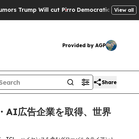
 Will cut Pirro
Democratic Socialists of Americ
View all
Provided by AGP
Share
・AI広告企業を取得、世界