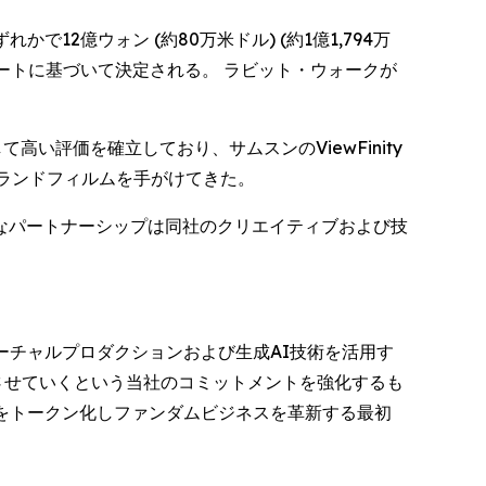
かで12億ウォン (約80万米ドル) (約1億1,794万
ートに基づいて決定される。 ラビット・ウォークが
い評価を確立しており、サムスンのViewFinity
ブランドフィルムを手がけてきた。
なパートナーシップは同社のクリエイティブおよび技
のバーチャルプロダクションおよび生成AI技術を活用す
させていくという当社のコミットメントを強化するも
利をトークン化しファンダムビジネスを革新する最初