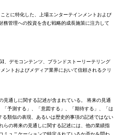
することに特化した、上場エンターテインメントおよび
産財務管理への投資を含む戦略的成長施策に注力して
GI、デモコンテンツ、ブランドストーリーテリング
ンメントおよびメディア業界において信頼されるクリ
る将来の見通しに関する記述が含まれている。 将来の見通
、「予測する」、「意図する」、「期待する」、「は
する類似の表現、あるいは歴史的事項の記述ではない
れらの将来の見通しに関する記述には、他の業績指
コミュニケーションで特定されているか否かを問わ