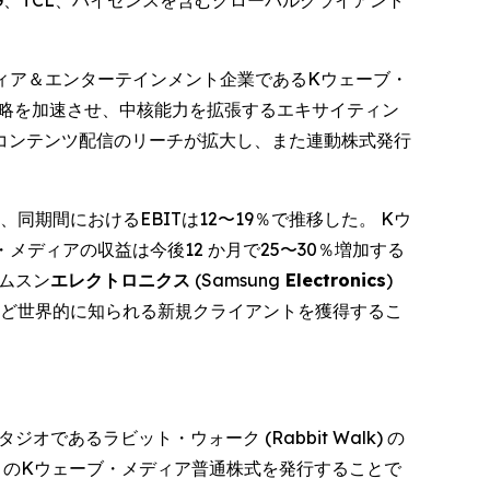
G、TCL、ハイセンスを含むグローバルクライアント
る上場メディア＆エンターテインメント企業であるKウェーブ・
社の成長戦略を加速させ、中核能力を拡張するエキサイティン
コンテンツ配信のリーチが拡大し、また連動株式発行
2％、同期間におけるEBITは12〜19％で推移した。 Kウ
ブ・メディアの収益は今後12 か月で25〜30％増加する
サムスン
エレクトロニクス
(Samsung
Electronics
)
ど世界的に知られる新規クライアントを獲得するこ
あるラビット・ウォーク (Rabbit Walk) の
万円) のKウェーブ・メディア普通株式を発行することで