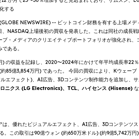
2 か月で25〜30％増加すると見込まれており、サムスン、L
強化する
025 (GLOBE NEWSWIRE) -- ビットコイン財務を有す
 KWM) は本日、NASDAQ上場後初の買収を発表した。これは同
ェーブ・メディアのクリエイティブポートフォリオが強化され、
みである。
89万円) の収益を記録し、2020〜2024年にかけて年平均成長率2
(約85億3,854万円) であった。 今回の買収により、Kウェー
アルエフェクト)、AI広告、3Dコンテンツ制作能力を追加し、
ニクス (LG Electronics)、TCL、ハイセンス (Hisense)
な
、優れたビジュアルエフェクト、AI広告、3Dコンテンツスタジオで
この取引は90億ウォン (約650万米ドル) (約9億5,742