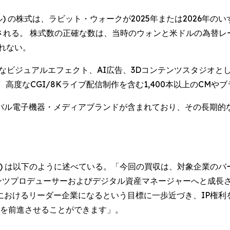
ル) の株式は、ラビット・ウォークが2025年または2026年のいずれ
される。 株式数の正確な数は、当時のウォンと米ドルの為替レ
れない。
ビジュアルエフェクト、AI広告、3Dコンテンツスタジオとして高
高度なCGI/8Kライブ配信制作を含む1,400本以上のCMや
バル電子機器・メディアブランドが含まれており、その長期的
 Kim) は以下のように述べている。「今回の買収は、対象企業
ンツプロデューサーおよびデジタル資産マネージャーへと成長
域におけるリーダー企業になるという目標に一歩近づき、IP権
ンを前進させることができます」。