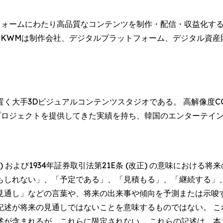
ットフォームにわたり高品質なコンテンツを制作・配信・収益化
来、KWMは制作会社、デジタルプラットフォーム、デジタル資
く大手3Dビジュアルコンテンツスタジオである。 高解像度C
のプロジェクトを提供してきた実績を持ち、韓国のエンターテイ
。
正) および1934年証券取引法第21E条 (改正) の意味におけ
もしれない」、「予定である」、「見積もる」、「継続する」
見通し」などの言葉や、将来の出来事や傾向を予測または示唆
記述が将来の見通しではないことを意味するものではない。 こ
述が含まれるが、これらに限定されない。 これらの記述は、本