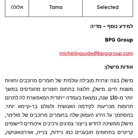
Selected
Tama
אלולה
למידע נוסף - מדיה
BPG Group
michelinguide@bpggroup.com
אודות
מישלן
:
מישלן
בונה יצרנית מובילה עולמית של חומרים מרוכבים וחוויות
משנות חיים.
מישלן
, חלוצה בתחום חומרים מהונדסים במשך
יותר מ-130 שנה, נמצאת בעמדה ייחודית המאפשרת לה לתרום
תרומות מכריעות
לקידמה
האנושית ולעולם בר-קיימא יותר.
בהסתמך
על
הידע
העמוק
שלה
בחומרים
מרוכבים
של
פולימר
,
מישלן
ממשיכה
לחדש
בייצור
צמיגים
ורכיבים
איכותיים
ליישומים
קריטיים
בתחומים
תובעניים
כמו
ניידות
,
בנייה
,
אווירונאוטיקה
,