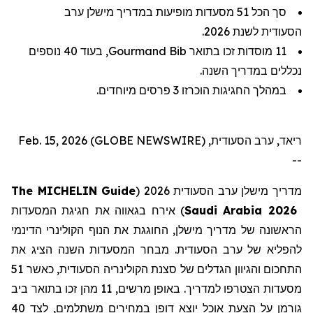
סך
הכל
51
מסעדות
מופיעות
במדריך
מישלן
ערב
הסעודית
לשנת
2026
.
11
מוסדות
זכו
בתואר
Bib
Gourmand
,
בעוד
40
נוספים
נכללים
במדריך
השנה
.
במהלך
החגיגות
הוכרזו
3
פרסים
מיוחדים
.
ריאד, ערב הסעודית, Feb. 15, 2026 (GLOBE NEWSWIRE)
--
מדריך
מישלן
ערב הסעודית 2026
(
The MICHELIN Guide
Saudi Arabia 2026
) אירח
בגאווה את חגיגת המסעדות
הראשונה של מדריך
מישלן
, החוגגת את הנוף הקולינרי הדינמי
להפליא של
ערב הסעודית
. מבחר המסעדות השנה
ה
ציג את
התחכום והגיוון הגדלים של סצנת הקולינריה הסעודית, כאשר 51
מסעדות
הצטרפו
למדריך. באופן מרשים, 11 מהן זכו בתואר ביב
גורמן על הצעת אוכל יוצא דופן במחירים משתלמים, לצד 40