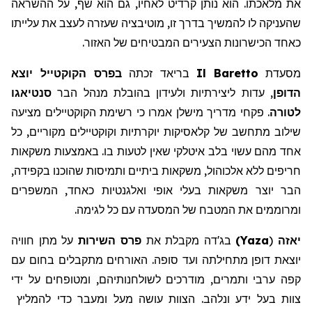
את מלאכתו. הוא נותן קרדיט לאחיו, גם הוא שף, על ההשראה
שהעניקה לו להמשיך בדרך זו, מוטיבציה שעזרה לעצב את עלייתו
כאחד הכישרונות הצעירים המבטיחים של האזור.
מסעדת
Il Baretto
בריאד זכתה
בפרס הקוקטייל יוצא
הדופן
, עדות ליצירתיות ולעידון בהובלת מנהל הבר
סנטיאגו
לטורה
. פקחי מדריך
מישלן
אמרו כי רשימת הקוקטיילים מציעה
שילוב מתחשב של
קלאסיקות
יוקרתיות וקוקטיילים מקוריים, כל
אחד מהם עשוי בלב איטלקי שאין לטעות בו. באמצעות משקאות
חריפים ללא אלכוהול, משקאות ביתיים ותמיסות שהוכנו בקפידה,
הבר יוצר משקאות בעלי אופי ואלגנטיות כאחד, המשפרים
ומרוממים את המטבח של המסעדה עם כל לגימה.
יאזה
(
Yaza
)
בג'דה מקבלת את
פרס השירות
על מתן חוויה
יוצאת דופן מתחילתה ועד סופה. האורחים מתקבלים בחום עם
קפה ערבי ותמרים, מודרכים לשולחנותיהם, ומטופחים על ידי
צוות בעל ידע ונלהב. הצוות עושה מעל ומעבר כדי להמליץ