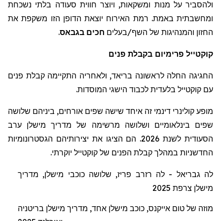
ולהסביר
על
מנות
ומשקאות
,
ויוצר
חווית
סעודה
בלתי
נשכחת
ומחשבתית
באמת
.
רמת
האירוח
יוצאת
הדופן
הזו
משקפת
את
החזון
והמנהיגות
של
השף
/
בעלים
חכים
בגבאס
.
קוקטייל
פרימיום
בקבלת פנים
החגיגה החלה לראשונה בריאד, ולאחריה התקיימה קבלת פנים
עם קוקטייל בלעדית לכבוד הישגי המוסדות.
מופע קולינרי דינמי זה איחד שישה שפים אורחים, ביניהם שלושה
שפים בינלאומיים ושלושה מרשימה של מדריך
מישלן
ערב
הסעודית לשנת 2026. הם הציגו את יצירותיהם הגסטרונומיות
החדשניות במהלך קבלת הפנים של קוקטייל יוקרתי.
לה
גבריאל
-
לה
רזרב
פריז
,
שלושה
כוכבי
מישלן
,
מדריך
מישלן
צרפת
2025
מוזה
של
טום
אייקנס
,
כוכב
מישלן
אחד
,
מדריך
מישלן
בריטניה