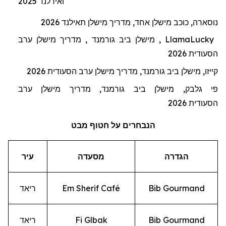
ואירלנד
2025
נוסארה
,
כוכב
מישלן
אחד
,
מדריך
מישלן
תאילנד
2026
Lucky
Llama
,
מישלן
ביב
גורמנד
,
מדריך
מישלן
ערב
הסעודית
2026
קייזו
,
מישלן
ביב
גורמנד
,
מדריך
מישלן
ערב
הסעודית
2026
פי
גלבק
,
מישלן
ביב
גורמנד
,
מדריך
מישלן
ערב
הסעודית
2026
הנבחרים
על
חטוף
מבט
הגדרה
מסעדה
עיר
Bib Gourmand
Em Sherif Café
ריאד
Bib Gourmand
Fi Glbak
ריאד