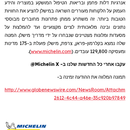
אנרגיות
דלות
פחמן
ובריאות
.
הטיפול
המושקע
במוצריה
והידע
העמוק
על
הלקוחות
מעוררים
השראה
במישלן
להציע
את
החוויות
הטובות
ביותר
.
זה
משתרע
ממתן
פתרונות
מחוברים
מבוססי
נתונים
ובינה
מלאכותית
לציים
מקצועיים
ועד
להמלצות
על
מסעדות
ומלונות
מצטיינים
שנבחרו
על
ידי
מדריך
מישלן
.
המטה
שלה
נמצא
בקלרמון-פראן
,
צרפת
,
מישלן
פועלת
ב-175
מדינות
ומעסיקה
129,800
עובדים
. (
www.michelin.com
).
עקבו
אחרי
כל
החדשות
שלנו
ב
-
X
@Michelin
תמונה
המלווה
את
ההודעה
זמינה
ב-
http://www.globenewswire.com/NewsRoom/Attachme
2612-4c44-a46e-35c920b97849