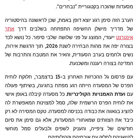
מסעדות שהוכרו בקטגוריית "נבחרים".
הערב הזה סימן רגע יוצא דופן באמת, שכן לראשונה בהיסטוריה
של מדריך
מישלן
החשיפה התפתחה בשלבים דרך
אתר
אינטרנט
ייעודי, המוצג על פני שלושה שלבי סיפור. כל נושא לכד
בצורה יפה את מהות הבחירה לשנת 2026, תוך הדגשת אירוח,
נשים ולחמים בערב הסעודית, והאיר את המטבח והתרבות של
המדינה בצורה רעננה ומשכנעת.
עם פרסום גל ההכרזות האחרון ב-15 בדצמבר, חלוקת לוחית
הפרס של המסעדה הייתה רגע מפתח בחגיגה, בשיתוף פעולה
עם
ועדת
האמנויות
הקולינריות
. כל מסעדה קיבלה באופן אישי
את לוחית הפרס הרשמית שלה, סמל למצוינות המאפשרת לה
להציג בגאווה את כבודה בכניסה למסעדה. טקס המסירה לא רק
כיבד את הצוותים שמאחורי המסעדות, אלא גם סימן את סיום
חודשים של ציפייה, והעניק לשפים ולבעלים סמל מוחשי
להישגיהם לחלוק עם אורחיהם וקהילותיהם.