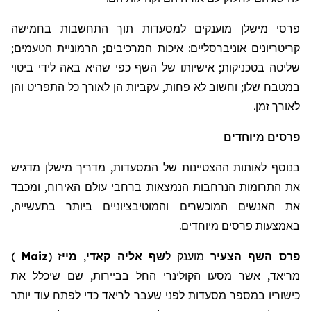
פרסי
מישלן
מוענקים למסעדות תוך התחשבות בחמישה
קריטריונים אוניברסליים: איכות המרכיבים; הרמוניית הטעמים;
שליטה בטכניקות; אישיותו של השף כפי שהיא באה לידי ביטוי
במטבח שלו; וחשוב לא פחות, עקביות הן לאורך כל התפריט והן
לאורך זמן.
פרסים
מיוחדים
בנוסף לאותות ההצטיינות של המסעדות, מדריך
מישלן
מדגיש
את התרומות הנרחבות הנמצאות ברחבי עולם האירוח, ומכבד
את האנשים המוכשרים והמוטיבציוניים ביותר בתעשייה,
באמצעות פרסים מיוחדים.
פרס השף הצעיר
מוענק ל
שף אליה קאדי
,
מייז
(
Maiz
)
מריאד, אשר מסעו הקולינרי החל בביירות, שם
שיכלל
את
כישוריו במספר מסעדות לפני שעבר לריאד כדי לפתח עוד יותר