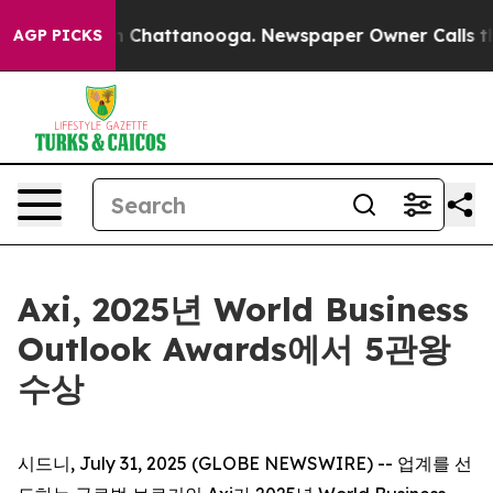
pse
Chaos in Chattanooga. Newspaper Owner Calls the 
AGP PICKS
Axi, 2025년 World Business
Outlook Awards에서 5관왕
수상
시드니, July 31, 2025 (GLOBE NEWSWIRE) -- 업계를 선