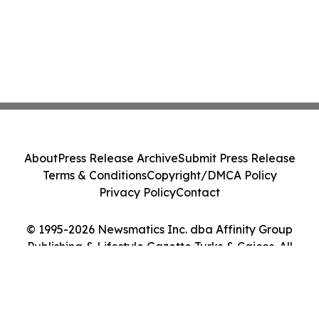
About
Press Release Archive
Submit Press Release
Terms & Conditions
Copyright/DMCA Policy
Privacy Policy
Contact
© 1995-2026 Newsmatics Inc. dba Affinity Group
Publishing & Lifestyle Gazette Turks & Caicos. All
Rights Reserved.
Cookie Settings / Your Privacy Choices